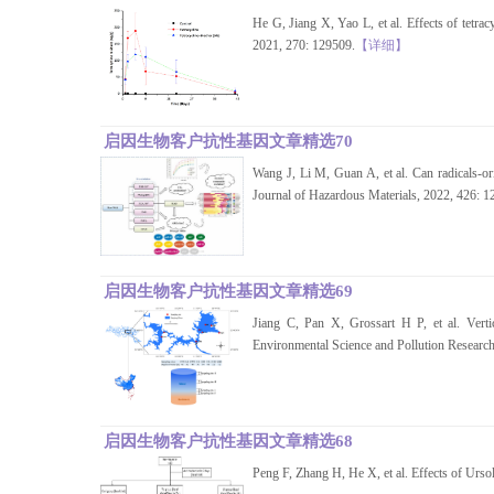
He G, Jiang X, Yao L, et al. Effects of tetr
2021, 270: 129509.
【详细】
启因生物客户抗性基因文章精选70
Wang J, Li M, Guan A, et al. Can radicals-ori
Journal of Hazardous Materials, 2022, 426: 1
启因生物客户抗性基因文章精选69
Jiang C, Pan X, Grossart H P, et al. Vertica
Environmental Science and Pollution Researc
启因生物客户抗性基因文章精选68
Peng F, Zhang H, He X, et al. Effects of Ursol