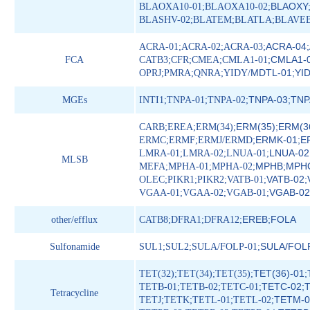
BLAOXY
BLAOXA10-01;BLAOXA10-02;
BLASHV-02;BLATEM;BLATLA;BLAVEB
ACRA-04;
ACRA-01;ACRA-02;ACRA-03;
CMLA1-
FCA
CATB3;CFR;CMEA;CMLA1-01;
MDTL-01;YI
OPRJ;PMRA;QNRA;YIDY/
TNPA-03;TNP
MGEs
INTI1;TNPA-01;TNPA-02;
ERM(35);ERM(3
CARB;EREA;ERM(34);
ERMK-01;E
ERMC;ERMF;ERMJ/ERMD;
LNUA-02
LMRA-01;LMRA-02;LNUA-01;
MLSB
MPHB;MPHC
MEFA;MPHA-01;MPHA-02;
VATB-02;
OLEC;PIKR1;PIKR2;VATB-01;
VGAB-02
VGAA-01;VGAA-02;VGAB-01;
EREB;FOLA
other/efflux
CATB8;DFRA1;DFRA12;
SULA/FOLP
Sulfonamide
SUL1;SUL2;SULA/FOLP-01;
TET(36)-01;
TET(32);TET(34);TET(35);
TETC-02;T
TETB-01;TETB-02;TETC-01;
Tetracycline
TETM-0
TETJ;TETK;TETL-01;TETL-02;